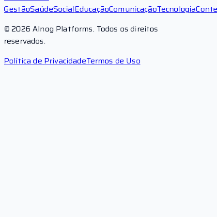
Gestão
Saúde
Social
Educação
Comunicação
Tecnologia
Cont
©
2026
Alnog Platforms. Todos os direitos
reservados.
Política de Privacidade
Termos de Uso