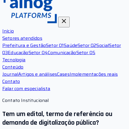
Início
Setores atendidos
Prefeitura e Gestão
Setor 01
Saúde
Setor 02
Social
Setor
03
Educação
Setor 04
Comunicação
Setor 05
Tecnologia
Conteúdo
Journal
Artigos e análises
Cases
Implementações reais
Contato
Falar com especialista
Contato Institucional
Tem um edital, termo de referência ou
demanda de digitalização pública?